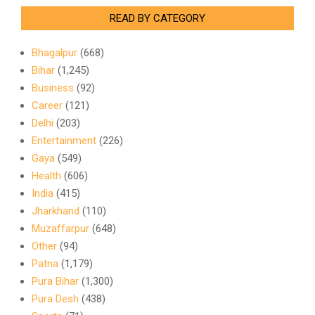
READ BY CATEGORY
Bhagalpur
(668)
Bihar
(1,245)
Business
(92)
Career
(121)
Delhi
(203)
Entertainment
(226)
Gaya
(549)
Health
(606)
India
(415)
Jharkhand
(110)
Muzaffarpur
(648)
Other
(94)
Patna
(1,179)
Pura Bihar
(1,300)
Pura Desh
(438)