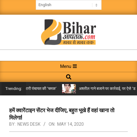
Skip
to
content
BIHAR
AAPTAK
Primary
Menu
Navigation
Search
Menu
किले तक पहुंची गरारी पंचायत की ‘चमक’
अश्लील गाने बजाने पर कार्रवाई, पर ऐसे ‘डबल म
Trending:
हमें क्वारेंटाइन सेंटर भेज दीजिए, बहुत भूखे हैं वहां खाना तो
मिलेगा!
BY:
NEWS DESK
ON:
MAY 14, 2020