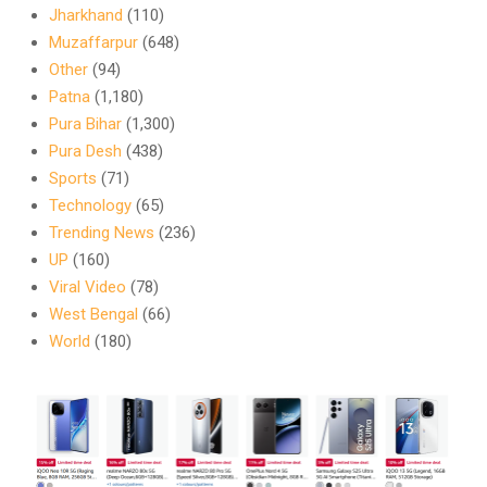
Jharkhand
(110)
Muzaffarpur
(648)
Other
(94)
Patna
(1,180)
Pura Bihar
(1,300)
Pura Desh
(438)
Sports
(71)
Technology
(65)
Trending News
(236)
UP
(160)
Viral Video
(78)
West Bengal
(66)
World
(180)