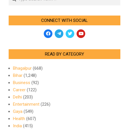
CONNECT WITH SOCIAL
READ BY CATEGORY
Bhagalpur
(668)
Bihar
(1,248)
Business
(92)
Career
(122)
Delhi
(203)
Entertainment
(226)
Gaya
(549)
Health
(607)
India
(415)