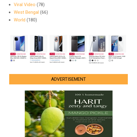
Viral Video
(78)
West Bengal
(66)
World
(180)
ADVERTISEMENT