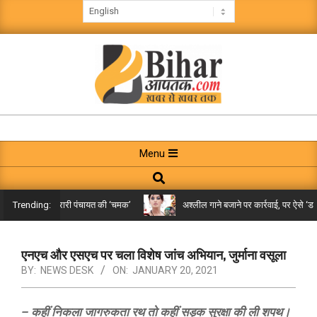
Skip
to
content
BIHAR
AAPTAK
Primary
Menu
Navigation
Search
Menu
िले तक पहुंची गरारी पंचायत की ‘चमक’
अश्लील गाने बजाने पर कार्रवाई, पर ऐसे ‘डबल म
Trending:
एनएच और एसएच पर चला विशेष जांच अभियान, जुर्माना वसूला
BY:
NEWS DESK
ON:
JANUARY 20, 2021
– कहीं निकला जागरुकता रथ तो कहीं सड़क सुरक्षा की ली शपथ।