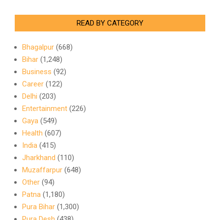
READ BY CATEGORY
Bhagalpur
(668)
Bihar
(1,248)
Business
(92)
Career
(122)
Delhi
(203)
Entertainment
(226)
Gaya
(549)
Health
(607)
India
(415)
Jharkhand
(110)
Muzaffarpur
(648)
Other
(94)
Patna
(1,180)
Pura Bihar
(1,300)
Pura Desh
(438)