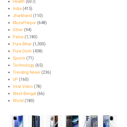
Health
(607)
India
(415)
Jharkhand
(110)
Muzaffarpur
(648)
Other
(94)
Patna
(1,180)
Pura Bihar
(1,300)
Pura Desh
(438)
Sports
(71)
Technology
(65)
Trending News
(236)
UP
(160)
Viral Video
(78)
West Bengal
(66)
World
(180)