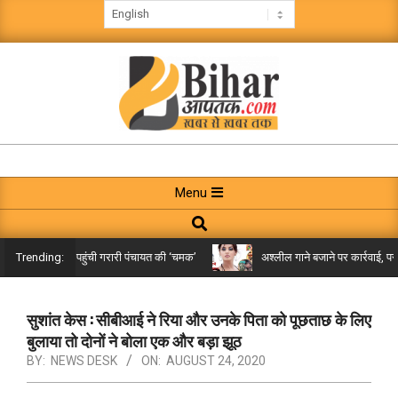
Skip
to
content
BIHAR
AAPTAK
Primary
Menu
Navigation
Search
Menu
ा, लाल किले तक पहुंची गरारी पंचायत की ‘चमक’
अश्लील गाने बजाने पर कार्रवाई, पर ऐस
Trending:
सुशांत केस : सीबीआई ने रिया और उनके पिता को पूछताछ के लिए
बुलाया तो दोनों ने बोला एक और बड़ा झूठ
BY:
NEWS DESK
ON:
AUGUST 24, 2020