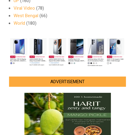
UP
(160)
Viral Video
(78)
West Bengal
(66)
World
(180)
ADVERTISEMENT