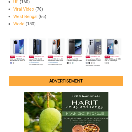
UP
(160)
Viral Video
(78)
West Bengal
(66)
World
(180)
ADVERTISEMENT