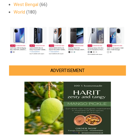
West Bengal
(66)
World
(180)
ADVERTISEMENT