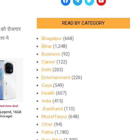
READ BY CATEGORY
ं को रोजगार
ाप ने
Bhagalpur
(668)
Bihar
(1,248)
Business
(92)
Career
(122)
Delhi
(203)
Entertainment
(226)
Gaya
(549)
Health
(607)
India
(415)
Jharkhand
(110)
Muzaffarpur
(648)
Other
(94)
Patna
(1,180)