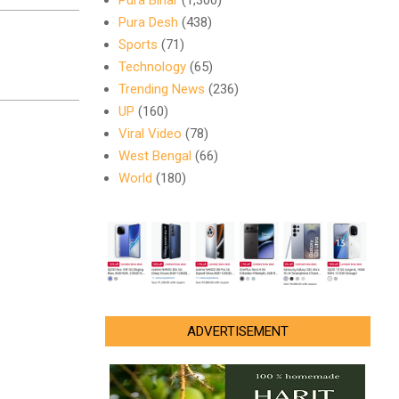
Pura Bihar
(1,300)
Pura Desh
(438)
Sports
(71)
Technology
(65)
Trending News
(236)
UP
(160)
Viral Video
(78)
West Bengal
(66)
World
(180)
ADVERTISEMENT