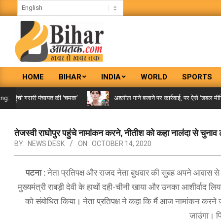
Skip
to
content
BIHAR
HOME
BIHAR
INDIA
WORLD
SPORTS
AAPTAK
Primary
Navigation
पहुंची गरारी पंचायत की ‘चमक’
अश्लील गाने बजाने पर कार्रवाई, पर ऐसे ‘डबल मीनिंग स
ing:
Menu
तेजस्वी राघोपुर पहुंचे नामांकन करने, नीतीश को कहा नालंदा से चुनाव
BY:
NEWS DESK
ON:
OCTOBER 14, 2020
पटना :
नेता प्रतिपक्ष और राजद नेता बुधवार की सुबह अपने आवास से 
मुख्यमंत्री राबड़ी देवी के हाथों दही-चीनी खाया और उनका आशीर्वाद लिय
को संबोधित किया। नेता प्रतिपक्ष ने कहा कि मैं आज नामांकन करने जा 
जाउंगा। फ