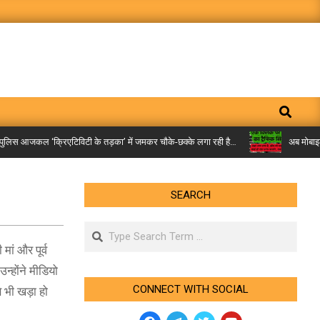
Search
लिस आजकल ‘क्रिएटिविटी के तड़का’ में जमकर चौके-छक्के लगा रही है…
अब मोबाइल पर म
SEARCH
Search
ां और पूर्व
न्होंने मीडियो
CONNECT WITH SOCIAL
से भी खड़ा हो