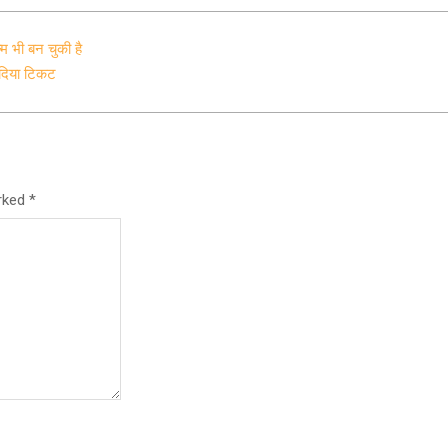
्म भी बन चुकी है
े दिया टिकट
arked
*