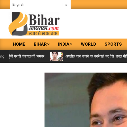
Skip
to
content
BIHAR
HOME
BIHAR
INDIA
WORLD
SPORTS
AAPTAK
Primary
Navigation
हुंची गरारी पंचायत की ‘चमक’
अश्लील गाने बजाने पर कार्रवाई, पर ऐसे ‘डबल मीनिंग सॉन
ing:
Menu