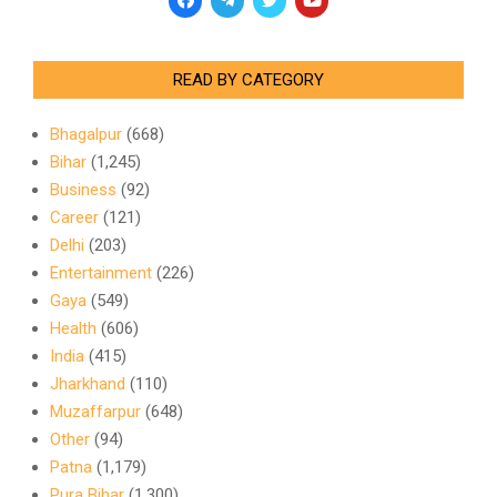
READ BY CATEGORY
Bhagalpur
(668)
Bihar
(1,245)
Business
(92)
Career
(121)
Delhi
(203)
Entertainment
(226)
Gaya
(549)
Health
(606)
India
(415)
Jharkhand
(110)
Muzaffarpur
(648)
Other
(94)
Patna
(1,179)
Pura Bihar
(1,300)