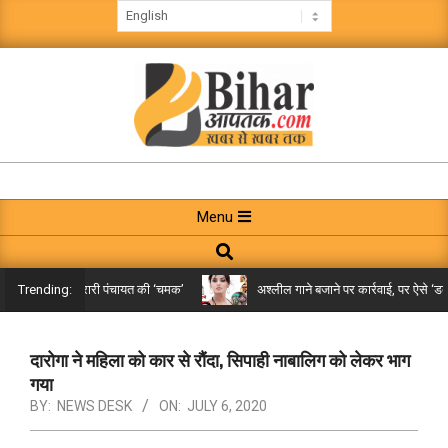
Skip
to
content
BIHAR
AAPTAK
Primary
Menu
Navigation
Search
Menu
किले तक पहुंची गरारी पंचायत की ‘चमक’
अश्लील गाने बजाने पर कार्रवाई, पर ऐसे ‘डबल म
Trending:
दारोगा ने महिला को कार से रौंदा, सिपाही नाबालिग को लेकर भाग
गया
BY:
NEWS DESK
ON:
JULY 6, 2020