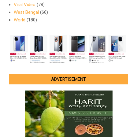
Viral Video
(78)
West Bengal
(66)
World
(180)
ADVERTISEMENT