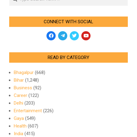
CONNECT WITH SOCIAL
READ BY CATEGORY
Bhagalpur
(668)
Bihar
(1,248)
Business
(92)
Career
(122)
Delhi
(203)
Entertainment
(226)
Gaya
(549)
Health
(607)
India
(415)