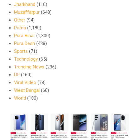
Jharkhand
(110)
Muzaffarpur
(648)
Other
(94)
Patna
(1,180)
Pura Bihar
(1,300)
Pura Desh
(438)
Sports
(71)
Technology
(65)
Trending News
(236)
UP
(160)
Viral Video
(78)
West Bengal
(66)
World
(180)