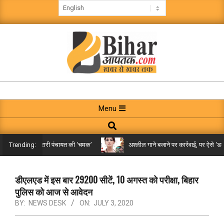
Skip
to
content
BIHAR
AAPTAK
Primary
Menu
Navigation
Search
Menu
किले तक पहुंची गरारी पंचायत की ‘चमक’
अश्लील गाने बजाने पर कार्रवाई, पर ऐसे ‘डबल म
Trending:
डीएलएड में इस बार 29200 सीटें, 10 अगस्त को परीक्षा, बिहार
पुलिस को आज से आवेदन
BY:
NEWS DESK
ON:
JULY 3, 2020