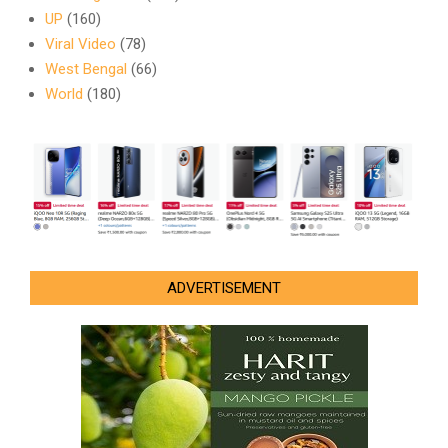
UP
(160)
Viral Video
(78)
West Bengal
(66)
World
(180)
ADVERTISEMENT