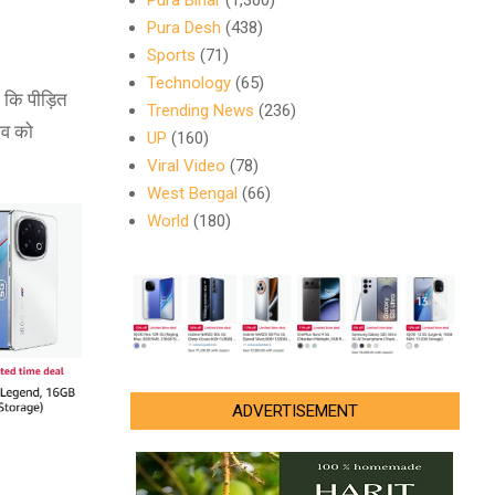
Pura Bihar
(1,300)
Pura Desh
(438)
Sports
(71)
Technology
(65)
ा कि पीड़ित
Trending News
(236)
शव को
UP
(160)
Viral Video
(78)
West Bengal
(66)
World
(180)
ADVERTISEMENT