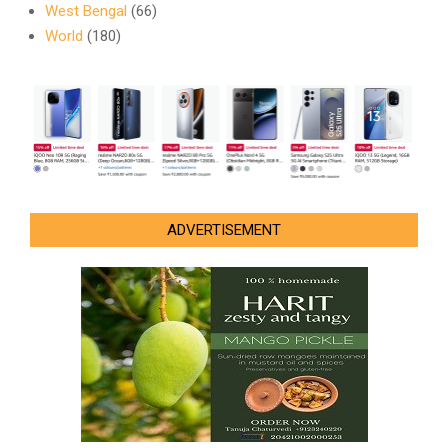
West Bengal
(66)
World
(180)
ADVERTISEMENT