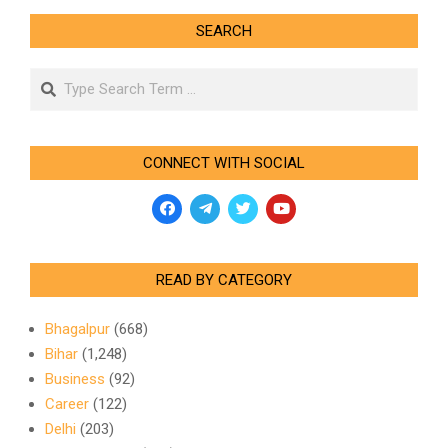
SEARCH
Search
CONNECT WITH SOCIAL
READ BY CATEGORY
Bhagalpur
(668)
Bihar
(1,248)
Business
(92)
Career
(122)
Delhi
(203)