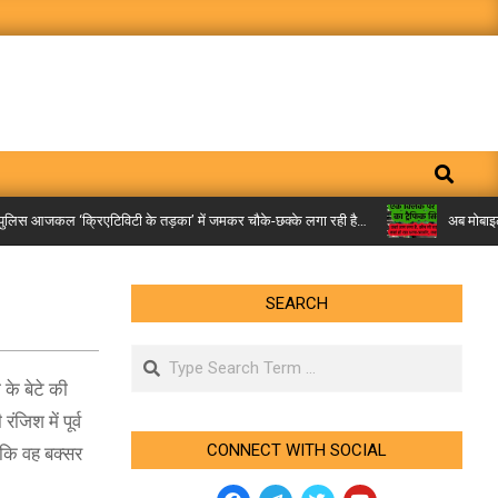
Search
िस आजकल ‘क्रिएटिविटी के तड़का’ में जमकर चौके-छक्के लगा रही है…
अब मोबाइल पर म
SEARCH
Search
के बेटे की
िश में पूर्व
CONNECT WITH SOCIAL
 कि वह बक्सर