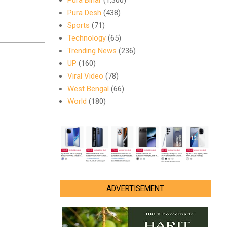
Pura Bihar
(1,300)
Pura Desh
(438)
Sports
(71)
Technology
(65)
Trending News
(236)
UP
(160)
Viral Video
(78)
West Bengal
(66)
World
(180)
ADVERTISEMENT