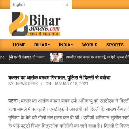
Skip
to
content
BIHAR
HOME
BIHAR
INDIA
WORLD
SPORTS
AAPTAK
Primary
Navigation
पहुंची गरारी पंचायत की ‘चमक’
अश्लील गाने बजाने पर कार्रवाई, पर ऐसे ‘डबल मीनिंग सॉ
ing:
Menu
बक्सर का आतंक बमबम गिरफ्तार, पुलिस ने दिल्ली से दबोचा
BY:
NEWS DESK
ON:
JANUARY 18, 2021
पटना :
बक्सर का आतंक बमबम यादव उर्फ अभिमन्यु को एसटीएफ ने दिल्ली स
हत्या मामले में पकड़ा है। एसटीएफ ने अपराधी को दिल्ली के साउथ कैंपस के
मुखिया के बेटे को गोली मार हत्या कर दी थी। एडीजी अभियान सुशील 
के पांडे पट्‌टी स्थित मित्रलोक कॉलोनी का रहने वाला है। दिल्ली से गिरफ्