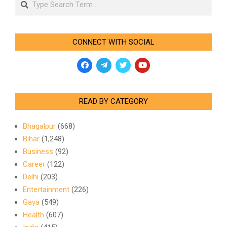
CONNECT WITH SOCIAL
READ BY CATEGORY
Bhagalpur
(668)
Bihar
(1,248)
Business
(92)
Career
(122)
Delhi
(203)
Entertainment
(226)
Gaya
(549)
Health
(607)