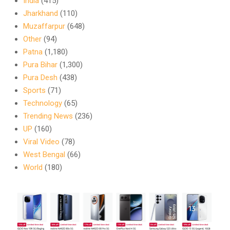
India
(415)
Jharkhand
(110)
Muzaffarpur
(648)
Other
(94)
Patna
(1,180)
Pura Bihar
(1,300)
Pura Desh
(438)
Sports
(71)
Technology
(65)
Trending News
(236)
UP
(160)
Viral Video
(78)
West Bengal
(66)
World
(180)