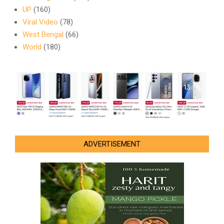
UP
(160)
Viral Video
(78)
West Bengal
(66)
World
(180)
ADVERTISEMENT