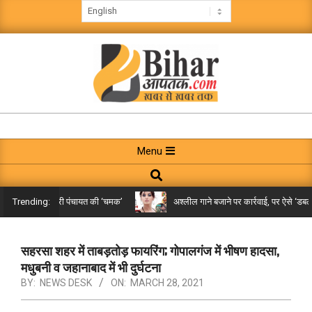
Skip
to
content
BIHAR
AAPTAK
Primary
Menu
Navigation
Search
Menu
े तक पहुंची गरारी पंचायत की ‘चमक’
अश्लील गाने बजाने पर कार्रवाई, पर ऐसे ‘डबल मीनि
Trending:
सहरसा शहर में ताबड़तोड़ फायरिंग; गोपालगंज में भीषण हादसा,
मधुबनी व जहानाबाद में भी दुर्घटना
BY:
NEWS DESK
ON:
MARCH 28, 2021