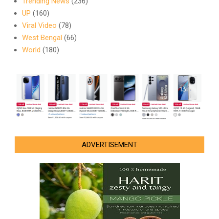
Trending News
(236)
UP
(160)
Viral Video
(78)
West Bengal
(66)
World
(180)
ADVERTISEMENT