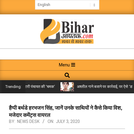
Skip
to
content
BIHAR
AAPTAK
Primary
Menu
Navigation
Search
Menu
िले तक पहुंची गरारी पंचायत की ‘चमक’
अश्लील गाने बजाने पर कार्रवाई, पर ऐसे ‘डबल म
Trending:
हैप्पी बर्थडे हरभजन सिंह, जानें उनके साथियों ने कैसे किया विश,
मजेदार कमेंट्स वायरल
BY:
NEWS DESK
ON:
JULY 3, 2020