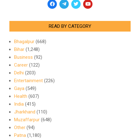
READ BY CATEGORY
Bhagalpur
(668)
Bihar
(1,248)
Business
(92)
Career
(122)
Delhi
(203)
Entertainment
(226)
Gaya
(549)
Health
(607)
India
(415)
Jharkhand
(110)
Muzaffarpur
(648)
Other
(94)
Patna
(1,180)