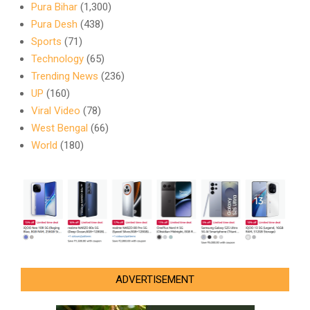
Pura Bihar
(1,300)
Pura Desh
(438)
Sports
(71)
Technology
(65)
Trending News
(236)
UP
(160)
Viral Video
(78)
West Bengal
(66)
World
(180)
ADVERTISEMENT