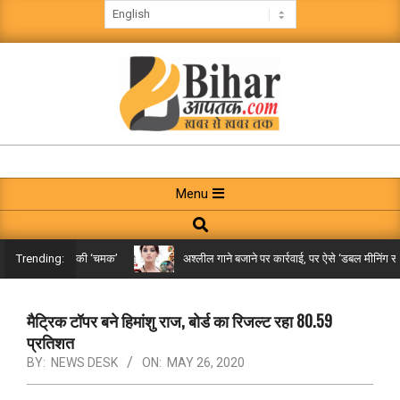
Skip
to
content
BIHAR
AAPTAK
Primary
Menu
Navigation
Search
Menu
ंची गरारी पंचायत की ‘चमक’
अश्लील गाने बजाने पर कार्रवाई, पर ऐसे ‘डबल मीनिंग सॉन्ग
Trending:
मैट्रिक टॉपर बने हिमांशु राज, बोर्ड का रिजल्ट रहा 80.59
प्रतिशत
BY:
NEWS DESK
ON:
MAY 26, 2020