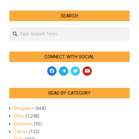
SEARCH
Search
CONNECT WITH SOCIAL
READ BY CATEGORY
Bhagalpur
(668)
Bihar
(1,248)
Business
(92)
Career
(122)