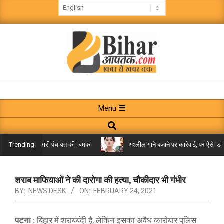
Skip
to
content
BIHAR
AAPTAK
Primary
Menu
Navigation
Search
Menu
िले तक पहुंची गरारी पंचायत की ‘चमक’
अश्लील गाने बजाने पर कार्रवाई, पर ऐसे ‘डबल म
Trending:
शराब माफियाओं ने की दारोगा की हत्या, चौकीदार भी गंभीर
BY:
NEWS DESK
ON:
FEBRUARY 24, 2021
पटना :
बिहार में शराबबंदी है, लेकिन इसका अवैध कारोबार पुलिस