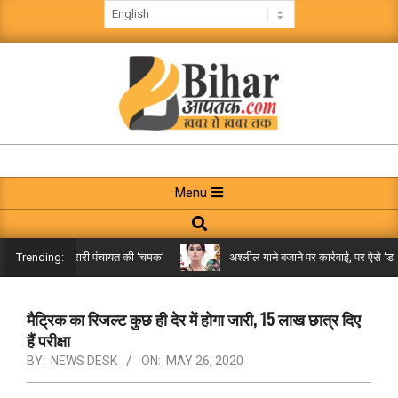
Skip
to
content
BIHAR
AAPTAK
Primary
Menu
Navigation
Search
Menu
किले तक पहुंची गरारी पंचायत की ‘चमक’
अश्लील गाने बजाने पर कार्रवाई, पर ऐसे ‘डबल 
Trending:
मैट्रिक का रिजल्ट कुछ ही देर में होगा जारी, 15 लाख छात्र दिए
हैं परीक्षा
BY:
NEWS DESK
ON:
MAY 26, 2020