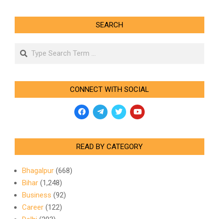
SEARCH
Search
CONNECT WITH SOCIAL
READ BY CATEGORY
Bhagalpur
(668)
Bihar
(1,248)
Business
(92)
Career
(122)