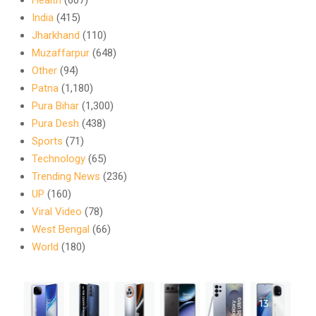
India
(415)
Jharkhand
(110)
Muzaffarpur
(648)
Other
(94)
Patna
(1,180)
Pura Bihar
(1,300)
Pura Desh
(438)
Sports
(71)
Technology
(65)
Trending News
(236)
UP
(160)
Viral Video
(78)
West Bengal
(66)
World
(180)