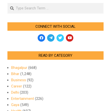
Search
CONNECT WITH SOCIAL
READ BY CATEGORY
Bhagalpur
(668)
Bihar
(1,248)
Business
(92)
Career
(122)
Delhi
(203)
Entertainment
(226)
Gaya
(549)
Health
(607)