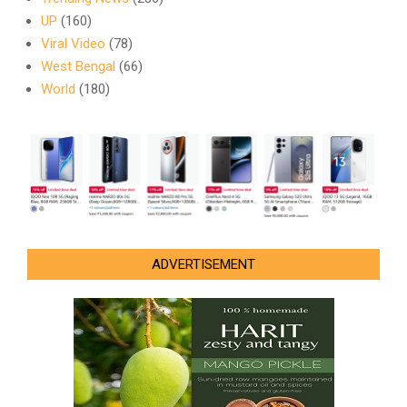
UP
(160)
Viral Video
(78)
West Bengal
(66)
World
(180)
ADVERTISEMENT