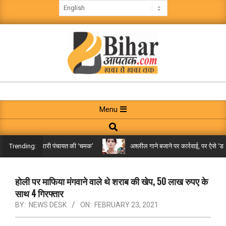
Skip
to
content
BIHAR
AAPTAK
Primary
Menu
Navigation
Search
Menu
किले तक पहुंची गरारी पंचायत की ‘चमक’
अश्लील गाने बजाने पर कार्रवाई, पर ऐसे ‘डबल म
Trending:
होली पर माफिया मंगवाने वाले थे शराब की खेप, 50 लाख रुपए के
साथ 4 गिरफ्तार
BY:
NEWS DESK
ON:
FEBRUARY 23, 2021