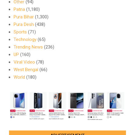
Other
(94)
Patna
(1,180)
Pura Bihar
(1,300)
Pura Desh
(438)
Sports
(71)
Technology
(65)
Trending News
(236)
UP
(160)
Viral Video
(78)
West Bengal
(66)
World
(180)